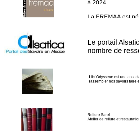
Bibliothèque de Cernay 
à 2024
du livre de
La FREMAA est née 
Manufactures d'Orgu
d’Alsace de se regro
travail de qualité.
salons, édite des p
Le portail Alsat
Peter Meier 
nombre de ress
Reliure Sarel - Reliur
bibliothèques mu
centres de docum
du
Libr'Odysseae est une associ
rassembler nos savoirs faire et
Reliure Sarel
Atelier de reliure et restaurati