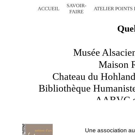
SAVOIR-
ACCUEIL
ATELIER
POINTS
FAIRE
Que
Musée Alsacien
Maison R
Chateau du Hohland
Bibliothèque Humaniste
AABVC e
Con
Offices de tourisme, M
Une association au 